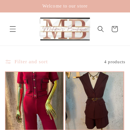
Skip to
Welcome to our store
content
Cart
Filter and sort
4 products