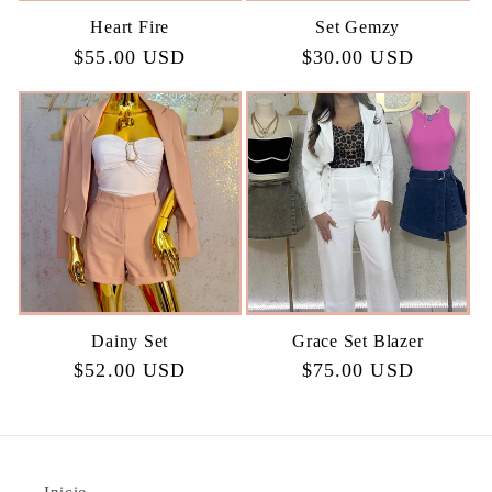
Heart Fire
Set Gemzy
Regular
$55.00 USD
Regular
$30.00 USD
price
price
Dainy Set
Grace Set Blazer
Regular
$52.00 USD
Regular
$75.00 USD
price
price
Inicio