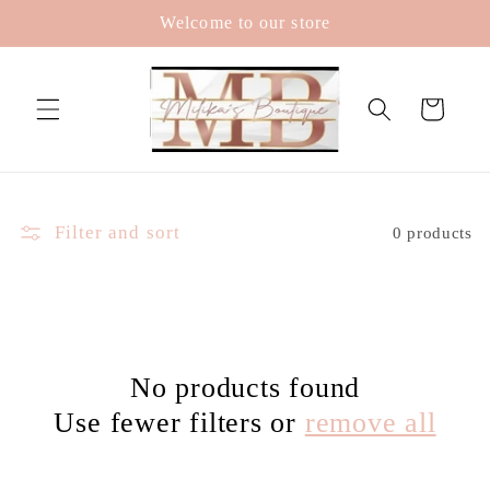
Skip to
Welcome to our store
content
Cart
Filter and sort
0 products
No products found
Use fewer filters or
remove all