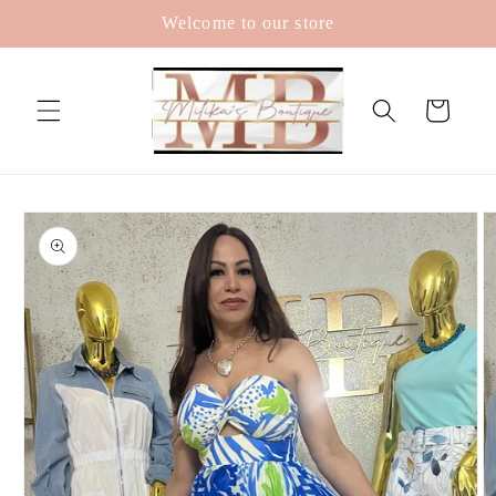
Skip to
Welcome to our store
content
Cart
Skip to
product
information