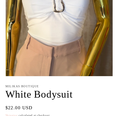
Open
media
1
MILIKAS BOUTIQUE
in
White Bodysuit
modal
Regular
$22.00 USD
price
Shipping
calculated at checkout.