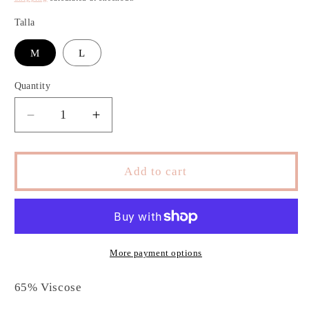
Talla
M
L
Quantity
Decrease
Increase
quantity
quantity
for
for
White
White
Add to cart
Bodysuit
Bodysuit
More payment options
65% Viscose