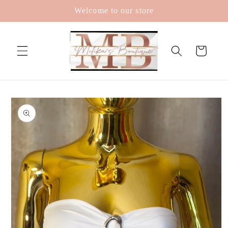
Skip to
Welcome to our store
content
Cart
Skip to
product
information